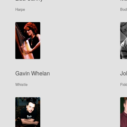
Harpe
Bod
Gavin Whelan
Jo
Whistle
Fidd