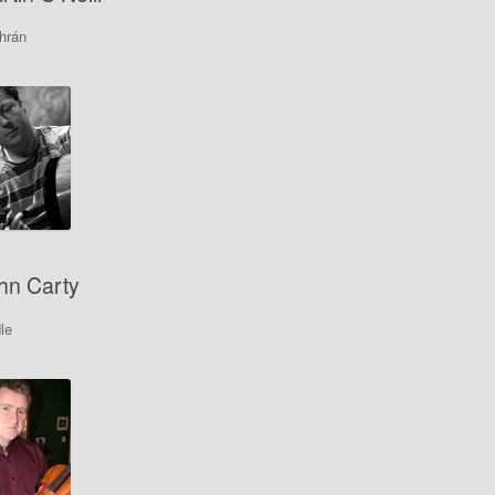
hrán
hn Carty
le