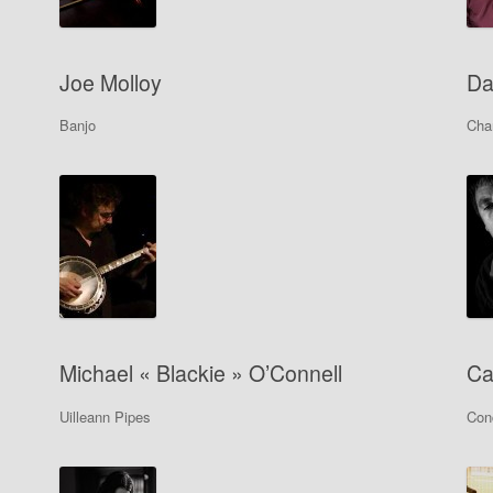
Joe Molloy
Dao
Banjo
Cha
Michael « Blackie » O’Connell
Ca
Uilleann Pipes
Con