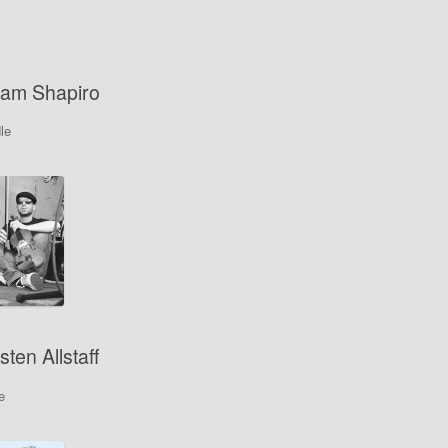
am Shapiro
le
sten Allstaff
e