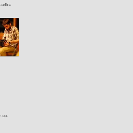
certina
oupe.