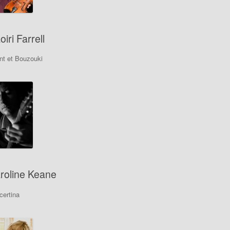
iri Farrell
nt et Bouzouki
roline Keane
certina