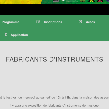
Programme
Inscriptions
Accès
Application
FABRICANTS D'INSTRUMENTS
t le festival, du mercredi au samedi de 15h à 18h, dans la maison des associ
il y aura une exposition de fabricants d'instruments de musique.