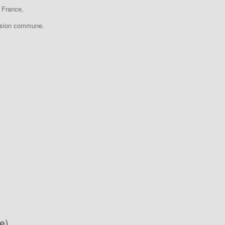
 France,
assion commune.
e)