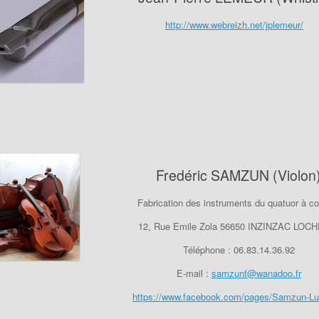
http://www.webreizh.net/jplemeur/
Fredéric SAMZUN (Violon
Fabrication des instruments du quatuor à co
12, Rue Emile Zola 56650 INZINZAC LOC
Téléphone : 06.83.14.36.92
E-mail :
samzunf@wanadoo.fr
https://www.facebook.com/pages/Samzun-Lut