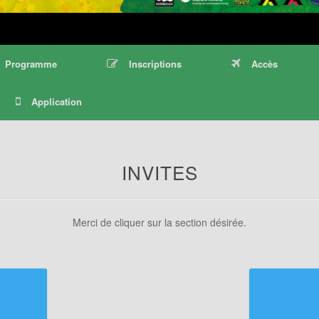
Programme
Inscriptions
Accès
Application
INVITES
Merci de cliquer sur la section désirée.