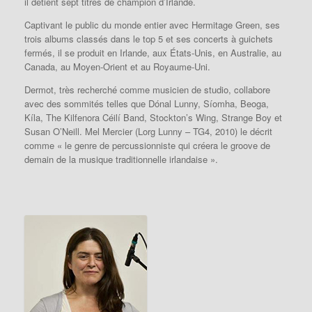
il détient sept titres de champion d’Irlande.
Captivant le public du monde entier avec Hermitage Green, ses
trois albums classés dans le top 5 et ses concerts à guichets
fermés, il se produit en Irlande, aux États-Unis, en Australie, au
Canada, au Moyen-Orient et au Royaume-Uni.
Dermot, très recherché comme musicien de studio, collabore
avec des sommités telles que Dónal Lunny, Síomha, Beoga,
Kíla, The Kilfenora Céilí Band, Stockton’s Wing, Strange Boy et
Susan O’Neill.
Mel Mercier (Lorg Lunny – TG4, 2010) le décrit
comme « le genre de percussionniste qui créera le groove de
demain de la musique traditionnelle irlandaise ».