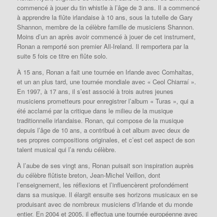
commencé à jouer du tin whistle à l’âge de 3 ans. Il a commencé
à apprendre la flûte irlandaise à 10 ans, sous la tutelle de Gary
Shannon, membre de la célèbre famille de musiciens Shannon.
Moins d’un an après avoir commencé à jouer de cet instrument,
Ronan a remporté son premier All-Ireland.
Il remportera par la
suite 5 fois ce titre en flûte solo.
À 15 ans, Ronan a fait une tournée en Irlande avec Comhaltas,
et un an plus tard, une tournée mondiale avec « Ceol Chiarraí ».
En 1997, à 17 ans, il s’est associé à trois autres jeunes
musiciens prometteurs pour enregistrer l’album « Turas », qui a
été acclamé par la critique dans le milieu de la musique
traditionnelle irlandaise.
Ronan, qui compose de la musique
depuis l’âge de 10 ans, a contribué à cet album avec deux de
ses propres compositions originales, et c’est cet aspect de son
talent musical qui l’a rendu célèbre.
À l’aube de ses vingt ans, Ronan puisait son inspiration auprès
du célèbre flûtiste breton, Jean-Michel Veillon, dont
l’enseignement, les réflexions et l’influencèrent profondément
dans sa musique.
Il élargit ensuite ses horizons musicaux en se
produisant avec de nombreux musiciens d’Irlande et du monde
entier.
En 2004 et 2005, il effectua une tournée européenne avec