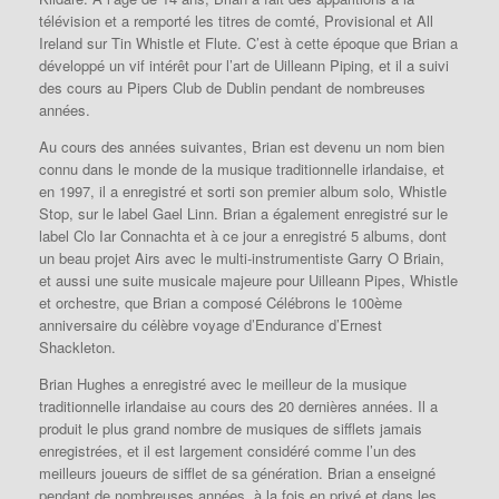
télévision et a remporté les titres de comté, Provisional et All
Ireland sur Tin Whistle et Flute. C’est à cette époque que Brian a
développé un vif intérêt pour l’art de Uilleann Piping, et il a suivi
des cours au Pipers Club de Dublin pendant de nombreuses
années.
Au cours des années suivantes, Brian est devenu un nom bien
connu dans le monde de la musique traditionnelle irlandaise, et
en 1997, il a enregistré et sorti son premier album solo, Whistle
Stop, sur le label Gael Linn. Brian a également enregistré sur le
label Clo Iar Connachta et à ce jour a enregistré 5 albums, dont
un beau projet Airs avec le multi-instrumentiste Garry O Briain,
et aussi une suite musicale majeure pour Uilleann Pipes, Whistle
et orchestre, que Brian a composé Célébrons le 100ème
anniversaire du célèbre voyage d’Endurance d’Ernest
Shackleton.
Brian Hughes a enregistré avec le meilleur de la musique
traditionnelle irlandaise au cours des 20 dernières années. Il a
produit le plus grand nombre de musiques de sifflets jamais
enregistrées, et il est largement considéré comme l’un des
meilleurs joueurs de sifflet de sa génération. Brian a enseigné
pendant de nombreuses années, à la fois en privé et dans les