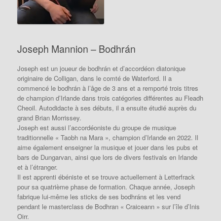
Joseph Mannion – Bodhrán
Joseph est un joueur de bodhrán et d’accordéon diatonique
originaire de Colligan, dans le comté de Waterford.
Il a
commencé le bodhrán à l’âge de 3 ans et a remporté trois titres
de champion d’Irlande dans trois catégories différentes au Fleadh
Cheoil.
Autodidacte à ses débuts, il a ensuite étudié auprès du
grand Brian Morrissey.
Joseph est aussi l’accordéoniste du groupe de musique
traditionnelle « Taobh na Mara », champion d’Irlande en 2022.
Il
aime également enseigner la musique et jouer dans les pubs et
bars de Dungarvan, ainsi que lors de divers festivals en Irlande
et à l’étranger.
Il est apprenti ébéniste et se trouve actuellement à Letterfrack
pour sa quatrième phase de formation. Chaque année, Joseph
fabrique lui-même les sticks de ses bodhráns et les vend
pendant le masterclass de Bodhran « Craiceann » sur l’île d’Inis
Oirr.