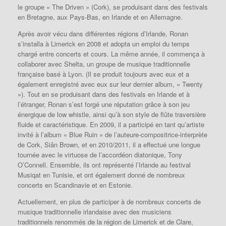
le groupe « The Driven » (Cork), se produisant dans des festivals
en Bretagne, aux Pays-Bas, en Irlande et en Allemagne.
Après avoir vécu dans différentes régions d’Irlande, Ronan
s’installa à Limerick en 2008 et adopta un emploi du temps
chargé entre concerts et cours.
La même année, il commença à
collaborer avec Shelta, un groupe de musique traditionnelle
française basé à Lyon.
(Il se produit toujours avec eux et a
également enregistré avec eux sur leur dernier album, « Twenty
»).
Tout en se produisant dans des festivals en Irlande et à
l’étranger, Ronan s’est forgé une réputation grâce à son jeu
énergique de low whistle, ainsi qu’à son style de flûte traversière
fluide et caractéristique.
En 2009, il a participé en tant qu’artiste
invité à l’album « Blue Ruin » de l’auteure-compositrice-interprète
de Cork, Siân Brown, et en 2010/2011, il a effectué une longue
tournée avec le virtuose de l’accordéon diatonique, Tony
O’Connell.
Ensemble, ils ont représenté l’Irlande au festival
Musiqat en Tunisie, et ont également donné de nombreux
concerts en Scandinavie et en Estonie.
Actuellement, en plus de participer à de nombreux concerts de
musique traditionnelle irlandaise avec des musiciens
traditionnels renommés de la région de Limerick et de Clare,