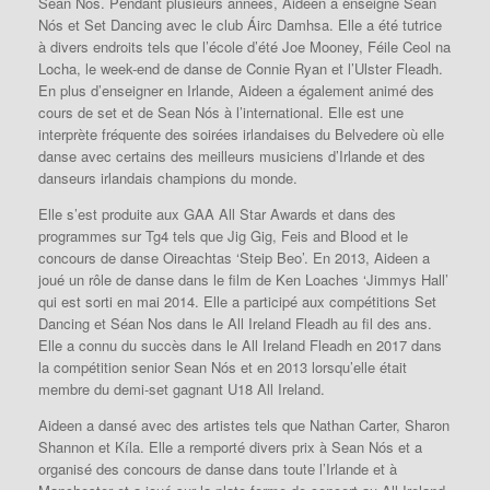
Sean Nós. Pendant plusieurs années, Aideen a enseigné Sean
Nós et Set Dancing avec le club Áirc Damhsa. Elle a été tutrice
à divers endroits tels que l’école d’été Joe Mooney, Féile Ceol na
Locha, le week-end de danse de Connie Ryan et l’Ulster Fleadh.
En plus d’enseigner en Irlande, Aideen a également animé des
cours de set et de Sean Nós à l’international. Elle est une
interprète fréquente des soirées irlandaises du Belvedere où elle
danse avec certains des meilleurs musiciens d’Irlande et des
danseurs irlandais champions du monde.
Elle s’est produite aux GAA All Star Awards et dans des
programmes sur Tg4 tels que Jig Gig, Feis and Blood et le
concours de danse Oireachtas ‘Steip Beo’. En 2013, Aideen a
joué un rôle de danse dans le film de Ken Loaches ‘Jimmys Hall’
qui est sorti en mai 2014. Elle a participé aux compétitions Set
Dancing et Séan Nos dans le All Ireland Fleadh au fil des ans.
Elle a connu du succès dans le All Ireland Fleadh en 2017 dans
la compétition senior Sean Nós et en 2013 lorsqu’elle était
membre du demi-set gagnant U18 All Ireland.
Aideen a dansé avec des artistes tels que Nathan Carter, Sharon
Shannon et Kíla. Elle a remporté divers prix à Sean Nós et a
organisé des concours de danse dans toute l’Irlande et à