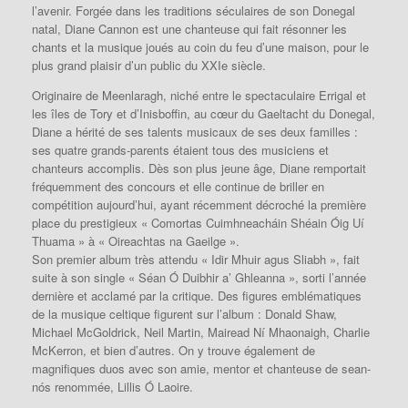
l’avenir.
Forgée dans les traditions séculaires de son Donegal
natal, Diane Cannon est une chanteuse qui fait résonner les
chants et la musique joués au coin du feu d’une maison, pour le
plus grand plaisir d’un public du XXIe siècle.
Originaire de Meenlaragh, niché entre le spectaculaire Errigal et
les îles de Tory et d’Inisboffin, au cœur du Gaeltacht du Donegal,
Diane a hérité de ses talents musicaux de ses deux familles :
ses quatre grands-parents étaient tous des musiciens et
chanteurs accomplis.
Dès son plus jeune âge, Diane remportait
fréquemment des concours et elle continue de briller en
compétition aujourd’hui, ayant récemment décroché la première
place du prestigieux « Comortas Cuimhneacháin Shéain Óig Uí
Thuama » à « Oireachtas na Gaeilge ».
Son premier album très attendu « Idir Mhuir agus Sliabh », fait
suite à son single « Séan Ó Duibhir a’ Ghleanna », sorti l’année
dernière et acclamé par la critique.
Des figures emblématiques
de la musique celtique figurent sur l’album : Donald Shaw,
Michael McGoldrick, Neil Martin, Mairead Ní Mhaonaigh, Charlie
McKerron, et bien d’autres.
On y trouve également de
magnifiques duos avec son amie, mentor et chanteuse de sean-
nós renommée, Lillis Ó Laoire.