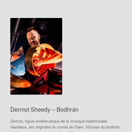
Dermot Sheedy – Bodhrán
Dermot, figure emblématique de la musique traditionnelle
irlandaise, est originaire du comté de Clare.
Virtuose du bodhrán,