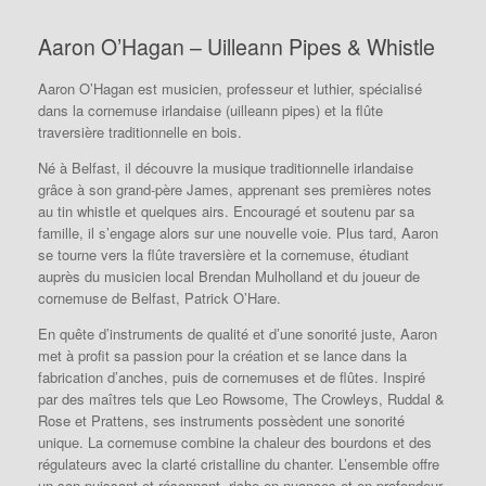
Aaron O’Hagan – Uilleann Pipes & Whistle
Aaron O’Hagan est musicien, professeur et luthier, spécialisé
dans la cornemuse irlandaise (uilleann pipes) et la flûte
traversière traditionnelle en bois.
Né à Belfast, il découvre la musique traditionnelle irlandaise
grâce à son grand-père James, apprenant ses premières notes
au tin whistle et quelques airs.
Encouragé et soutenu par sa
famille, il s’engage alors sur une nouvelle voie.
Plus tard, Aaron
se tourne vers la flûte traversière et la cornemuse, étudiant
auprès du musicien local Brendan Mulholland et du joueur de
cornemuse de Belfast, Patrick O’Hare.
En quête d’instruments de qualité et d’une sonorité juste, Aaron
met à profit sa passion pour la création et se lance dans la
fabrication d’anches, puis de cornemuses et de flûtes.
Inspiré
par des maîtres tels que Leo Rowsome, The Crowleys, Ruddal &
Rose et Prattens, ses instruments possèdent une sonorité
unique.
La cornemuse combine la chaleur des bourdons et des
régulateurs avec la clarté cristalline du chanter.
L’ensemble offre
un son puissant et résonnant, riche en nuances et en profondeur.