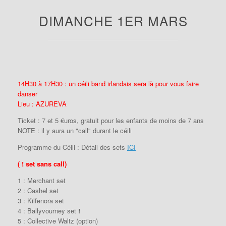
DIMANCHE 1ER MARS
14H30 à 17H30 : un céili band irlandais sera là pour vous faire
danser
Lieu : AZUREVA
Ticket : 7 et 5 €uros, gratuit pour les enfants de moins de 7 ans
NOTE : il y aura un "call" durant le céili
Programme du Céili : Détail des sets
ICI
( ! set sans call)
1 : Merchant set
2 : Cashel set
3 : Kilfenora set
4 : Ballyvourney set
!
5 : Collective Waltz (option)