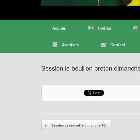
Accueil
Invités
Archives
Contact
Session le bouillon breton dimanch
Post navigation
←
Session la croisette dimanche 16h