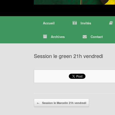
Accueil
Invités
Archives
Contact
Session le green 21h vendredi
Post navigation
←
Session le Marcelin 21h vendredi