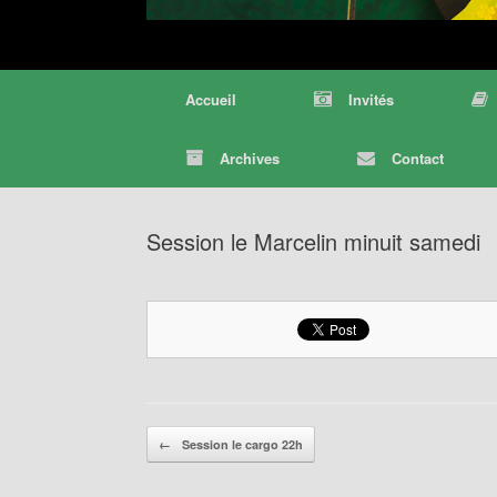
Accueil
Invités
Archives
Contact
Session le Marcelin minuit samedi
Post navigation
←
Session le cargo 22h