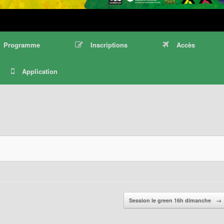
Programme
Inscriptions
Accès
Application
Session le green 16h dimanche
→