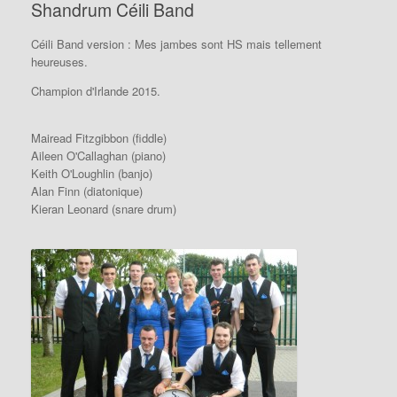
Shandrum Céili Band
Céili Band version : Mes jambes sont HS mais tellement
heureuses.
Champion d'Irlande 2015.
Mairead Fitzgibbon (fiddle)
Aileen O'Callaghan (piano)
Keith O'Loughlin (banjo)
Alan Finn (diatonique)
Kieran Leonard (snare drum)