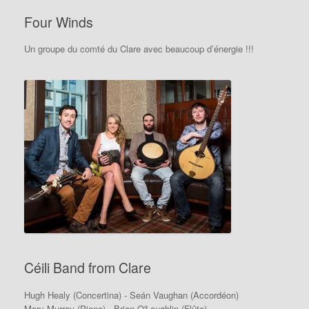
Four Winds
Un groupe du comté du Clare avec beaucoup d’énergie !!!
Céili Band from Clare
Hugh Healy (Concertina) - Seán Vaughan (Accordéon)
Mary Murray (Piano) - Brian O'Loughlin (Flûte)