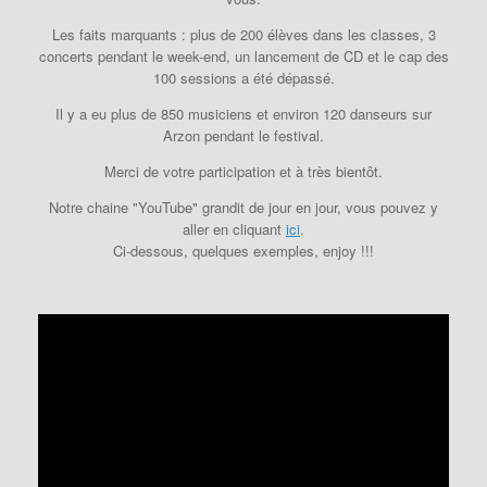
Les faits marquants : plus de 200 élèves dans les classes, 3
concerts pendant le week-end, un lancement de CD et le cap des
100 sessions a été dépassé.
Il y a eu plus de 850 musiciens et environ 120 danseurs sur
Arzon pendant le festival.
Merci de votre participation et à très bientôt.
Notre chaine "YouTube" grandit de jour en jour, vous pouvez y
aller en cliquant
ici
.
Ci-dessous, quelques exemples, enjoy !!!